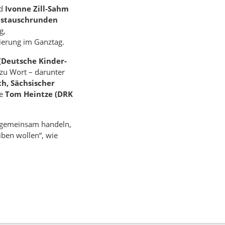
d
Ivonne Zill-Sahm
stauschrunden
g,
ierung im Ganztag.
(Deutsche Kinder-
zu Wort – darunter
ch, Sächsischer
ie
Tom Heintze (DRK
s gemeinsam handeln,
ben wollen“, wie