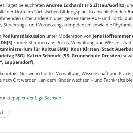
des Tages beleuchteten
Andrea Eckhardt (HS Zittau/Görlitz)
un
lle der Horte im Sächsischen Bildungsplan. In anschließenden
Au
ilnehmenden unter anderem über gemeinsame Aus- und Fortbildun
e, Steuerungs- und Vernetzungskompetenzen sowie die Rhythmis
en
Podiumsdiskussion
unter Moderation von
Jens Hoffsommer 
 DKJS)
kamen Stimmen aus Praxis, Verwaltung und Wissenschaft 
atsministerium für Kultus SMK)
,
Knut Kirsten (Stadt Auerba
ndetag SSG)
,
Katrin Schmidt (93. Grundschule Dresden)
sow
“, Leppersdorf)
.
kenntnis: Nur wenn Politik, Verwaltung, Wissenschaft und Praxi
einem Ort werden, „an dem Kinder wachsen – und Fachkräfte blei
e.
punktepapier der Liga Sachsen
cht