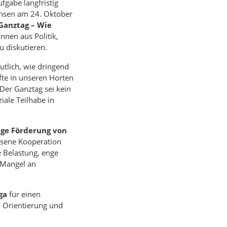
fgabe langfristig
achsen am 24. Oktober
Ganztag – Wie
nnen aus Politik,
 diskutieren.
utlich, wie dringend
fte in unseren Horten
er Ganztag sei kein
iale Teilhabe in
ige Förderung von
chsene Kooperation
e Belastung, enge
 Mangel an
ga
für einen
ll Orientierung und