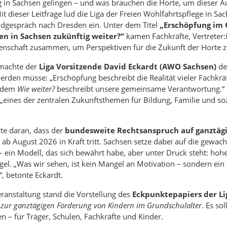
 in Sachsen gelingen – und was brauchen die Horte, um dieser Au
t dieser Leitfrage lud die Liga der Freien Wohlfahrtspflege in S
dgespräch nach Dresden ein. Unter dem Titel
„Erschöpfung im 
en in Sachsen zukünftig weiter?“
kamen Fachkräfte, Vertreter:i
nschaft zusammen, um Perspektiven für die Zukunft der Horte zu
 machte der
Liga Vorsitzende David Eckardt (AWO Sachsen)
de
erden müsse: „Erschöpfung beschreibt die Realität vieler Fachkrä
h dem
Wie weiter?
beschreibt unsere gemeinsame Verantwortung.“ D
eines der zentralen Zukunftsthemen für Bildung, Familie und soz
rte daran, dass der
bundesweite Rechtsanspruch auf ganztäg
ab August 2026 in Kraft tritt. Sachsen setze dabei auf die gewa
 ein Modell, das sich bewährt habe, aber unter Druck steht: hoh
l. „Was wir sehen, ist kein Mangel an Motivation – sondern ein
 betonte Eckardt.
eranstaltung stand die Vorstellung des
Eckpunktepapiers der Li
zur ganztägigen Förderung von Kindern im Grundschulalter
. Es so
en – für Träger, Schulen, Fachkräfte und Kinder.