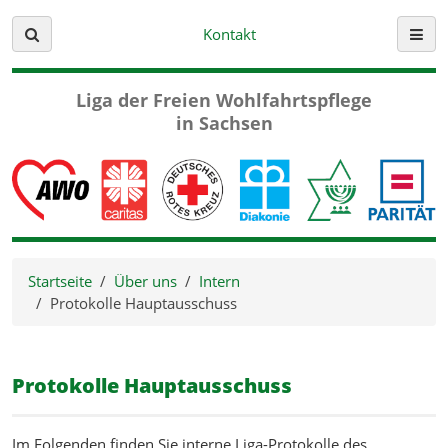
Kontakt
Suche
Menü
Liga der Freien
Wohlfahrtspflege
in Sachsen
Startseite
Über uns
Intern
Protokolle Hauptausschuss
Protokolle Hauptausschuss
Im Folgenden finden Sie interne Liga-Protokolle des