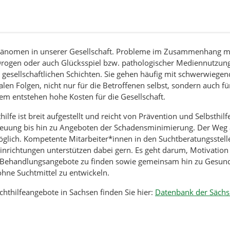
phänomen in unserer Gesellschaft. Probleme im Zusammenhang mi
ogen oder auch Glücksspiel bzw. pathologischer Mediennutzung 
e gesellschaftlichen Schichten. Sie gehen häufig mit schwerwiege
len Folgen, nicht nur für die Betroffenen selbst, sondern auch fü
em entstehen hohe Kosten für die Gesellschaft.
ilfe ist breit aufgestellt und reicht von Prävention und Selbsthil
uung bis hin zu Angeboten der Schadensminimierung. Der Weg a
öglich. Kompetente Mitarbeiter*innen in den Suchtberatungsstell
nrichtungen unterstützen dabei gern. Es geht darum, Motivatio
e Behandlungsangebote zu finden sowie gemeinsam hin zu Gesu
hne Suchtmittel zu entwickeln.
chthilfeangebote in Sachsen finden Sie hier:
Datenbank der Sächs